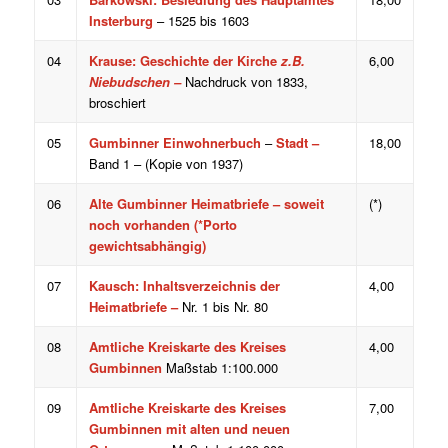
Insterburg
– 1525 bis 1603
04
Krause: Geschichte der Kirche
z.B.
6,00
Niebudschen –
Nachdruck von 1833,
broschiert
05
Gumbinner Einwohnerbuch
–
Stadt –
18,00
Band 1 – (Kopie von 1937)
06
Alte Gumbinner Heimatbriefe – soweit
(*)
noch vorhanden (*Porto
gewichtsabhängig)
07
Kausch: Inhaltsverzeichnis der
4,00
Heimatbriefe –
Nr. 1 bis Nr. 80
08
Amtliche Kreiskarte des Kreises
4,00
Gumbinnen
Maßstab 1:100.000
09
Amtliche Kreiskarte des Kreises
7,00
Gumbinnen mit alten und neuen