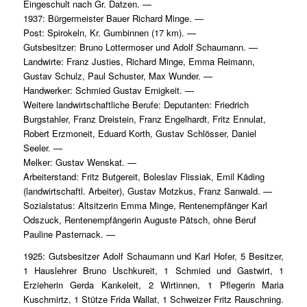
Eingeschult nach Gr. Datzen. —
1937: Bürgermeister Bauer Richard Minge. —
Post: Spirokeln, Kr. Gumbinnen (17 km). —
Gutsbesitzer: Bruno Lottermoser und Adolf Schaumann. —
Landwirte: Franz Justies, Richard Minge, Emma Reimann,
Gustav Schulz, Paul Schuster, Max Wunder. —
Handwerker: Schmied Gustav Ernigkeit. —
Weitere landwirtschaftliche Berufe: Deputanten: Friedrich
Burgstahler, Franz Dreistein, Franz Engelhardt, Fritz Ennulat,
Robert Erzmoneit, Eduard Korth, Gustav Schlösser, Daniel
Seeler. —
Melker: Gustav Wenskat. —
Arbeiterstand: Fritz Butgereit, Boleslav Flissiak, Emil Käding
(landwirtschaftl. Arbeiter), Gustav Motzkus, Franz Sanwald. —
Sozialstatus: Altsitzerin Emma Minge, Rentenempfänger Karl
Odszuck, Rentenempfängerin Auguste Pätsch, ohne Beruf
Pauline Pasternack. —
1925: Gutsbesitzer Adolf Schaumann und Karl Hofer, 5 Besitzer,
1 Hauslehrer Bruno Uschkureit, 1 Schmied und Gastwirt, 1
Erzieherin Gerda Kankeleit, 2 Wirtinnen, 1 Pflegerin Maria
Kuschmirtz, 1 Stütze Frida Wallat, 1 Schweizer Fritz Rauschning.