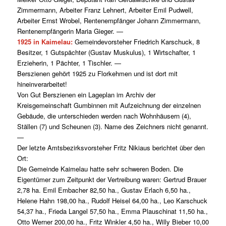
Zimmermann, Arbeiter Franz Lehnert, Arbeiter Emil Pudwell,
Arbeiter Ernst Wrobel, Rentenempfänger Johann Zimmermann,
Rentenempfängerin Maria Gieger. —
1925 in Kaimelau:
Gemeindevorsteher Friedrich Karschuck, 8
Besitzer, 1 Gutspächter (Gustav Muskulus), 1 Wirtschafter, 1
Erzieherin, 1 Pächter, 1 Tischler. —
Berszienen gehört 1925 zu Florkehmen und ist dort mit
hineinverarbeitet!
Von Gut Berszienen ein Lageplan im Archiv der
Kreisgemeinschaft Gumbinnen mit Aufzeichnung der einzelnen
Gebäude, die unterschieden werden nach Wohnhäusern (4),
Ställen (7) und Scheunen (3). Name des Zeichners nicht genannt.
—
Der letzte Amtsbezirksvorsteher Fritz Nikiaus berichtet über den
Ort:
Die Gemeinde Kaimelau hatte sehr schweren Boden. Die
Eigentümer zum Zeitpunkt der Vertreibung waren: Gertrud Brauer
2,78 ha. Emil Embacher 82,50 ha., Gustav Erlach 6,50 ha.,
Helene Hahn 198,00 ha., Rudolf Heisel 64,00 ha., Leo Karschuck
54,37 ha., Frieda Langel 57,50 ha., Emma Plauschinat 11,50 ha.,
Otto Werner 200,00 ha., Fritz Winkler 4,50 ha., Willy Bieber 10,00