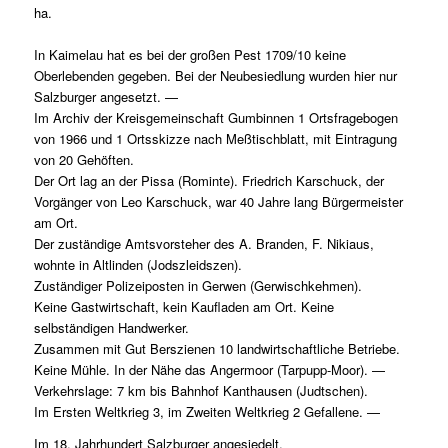
ha.
In Kaimelau hat es bei der großen Pest 1709/10 keine
Oberlebenden gegeben. Bei der Neubesiedlung wurden hier nur
Salzburger angesetzt. —
Im Archiv der Kreisgemeinschaft Gumbinnen 1 Ortsfragebogen
von 1966 und 1 Ortsskizze nach Meßtischblatt, mit Eintragung
von 20 Gehöften.
Der Ort lag an der Pissa (Rominte). Friedrich Karschuck, der
Vorgänger von Leo Karschuck, war 40 Jahre lang Bürgermeister
am Ort.
Der zuständige Amtsvorsteher des A. Branden, F. Nikiaus,
wohnte in Altlinden (Jodszleidszen).
Zuständiger Polizeiposten in Gerwen (Gerwischkehmen).
Keine Gastwirtschaft, kein Kaufladen am Ort. Keine
selbständigen Handwerker.
Zusammen mit Gut Berszienen 10 landwirtschaftliche Betriebe.
Keine Mühle. In der Nähe das Angermoor (Tarpupp-Moor). —
Verkehrslage: 7 km bis Bahnhof Kanthausen (Judtschen).
Im Ersten Weltkrieg 3, im Zweiten Weltkrieg 2 Gefallene. —
Im 18. Jahrhundert Salzburger angesiedelt.