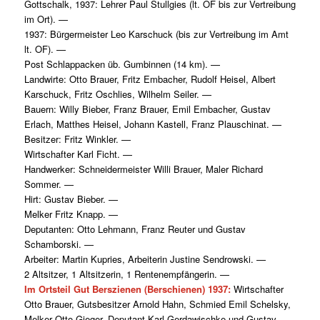
Gottschalk, 1937: Lehrer Paul Stullgies (lt. OF bis zur Vertreibung
im Ort). —
1937: Bürgermeister Leo Karschuck (bis zur Vertreibung im Amt
lt. OF). —
Post Schlappacken üb. Gumbinnen (14 km). —
Landwirte: Otto Brauer, Fritz Embacher, Rudolf Heisel, Albert
Karschuck, Fritz Oschlies, Wilhelm Seiler. —
Bauern: Willy Bieber, Franz Brauer, Emil Embacher, Gustav
Erlach, Matthes Heisel, Johann Kastell, Franz Plauschinat. —
Besitzer: Fritz Winkler. —
Wirtschafter Karl Ficht. —
Handwerker: Schneidermeister Willi Brauer, Maler Richard
Sommer. —
Hirt: Gustav Bieber. —
Melker Fritz Knapp. —
Deputanten: Otto Lehmann, Franz Reuter und Gustav
Schamborski. —
Arbeiter: Martin Kupries, Arbeiterin Justine Sendrowski. —
2 Altsitzer, 1 Altsitzerin, 1 Rentenempfängerin. —
Im Ortsteil Gut Berszienen (Berschienen) 1937:
Wirtschafter
Otto Brauer, Gutsbesitzer Arnold Hahn, Schmied Emil Schelsky,
Melker Otto Gieger, Deputant Karl Gerdawischke und Gustav