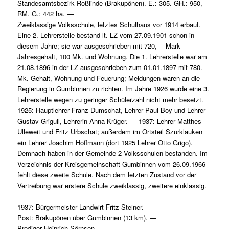
Standesamtsbezirk Roßlinde (Brakupönen). E.: 305. GH.: 950,—
RM. G.: 442 ha. —
Zweiklassige Volksschule, letztes Schulhaus vor 1914 erbaut.
Eine 2. Lehrerstelle bestand lt. LZ vom 27.09.1901 schon in
diesem Jahre; sie war ausgeschrieben mit 720,— Mark
Jahresgehalt, 100 Mk. und Wohnung. Die 1. Lehrerstelle war am
21.08.1896 in der LZ ausgeschrieben zum 01.01.1897 mit 780.—
Mk. Gehalt, Wohnung und Feuerung; Meldungen waren an die
Regierung in Gumbinnen zu richten. Im Jahre 1926 wurde eine 3.
Lehrerstelle wegen zu geringer Schülerzahl nicht mehr besetzt.
1925: Hauptlehrer Franz Dumschat, Lehrer Paul Boy und Lehrer
Gustav Grigull, Lehrerin Anna Krüger. — 1937: Lehrer Matthes
Ulleweit und Fritz Urbschat; außerdem im Ortsteil Szurklauken
ein Lehrer Joachim Hoffmann (dort 1925 Lehrer Otto Grigo).
Demnach haben in der Gemeinde 2 Volksschulen bestanden. Im
Verzeichnis der Kreisgemeinschaft Gumbinnen vom 26.09.1966
fehlt diese zweite Schule. Nach dem letzten Zustand vor der
Vertreibung war erstere Schule zweiklassig, zweitere einklassig.
—
1937: Bürgermeister Landwirt Fritz Steiner. —
Post: Brakupönen über Gumbinnen (13 km). —
Prediger Heinrich Sörnsen. —