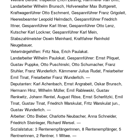
Landarbeiter Wilhelm Brunsch, Hofverwalter Max Buttgereit,
Kraftwagenführer Otto Eschment, Gespannführer Franz Grigoleit,
Heeresbeamter Leopold Helmdach, Gespannführer Friedrich
Ittner, Gespannführer Karl Ittner, Gespannführer Otto Lenz,
Kutscher Karl Lockner, Gespannführer Karl Mein,
Stabszahlmeister Oswin Meinhard, Kraftfahrer Reinhold
Neugebauer,
Veterinärgehilfen: Fritz Noa, Erich Paulakat.
Landarbeiter Wilhelm Paulokat, Gespannführer: Ernst Pliquet,
Gustav Puppke, Otto Puschinski, Otto Schumacher, Franz
Stuhler, Franz Wunderlich. Kämmerer Julius Rudat, Freiarbeiter
Emil Tinat, Freiarbeiter Franz Wunderlich. —
Deputanten: Karl Achenbach, Ernst Angrabeit, Oskar Brunsch,
Hermann Hinz, Wilhelm Müller, Emil Rablewski, Gustav
Renkwitz, Johann Rentel, August Röse, Ernst Scherlitzki, Emil
Tinat, Gustav Tinat, Friedrich Warskulat, Fritz Warskulat jun.,
Gustav Wunderlich. —
Arbeiter: Otto Bieber, Charlotte Neubacher, Anna Schneider,
Friedrich Steinleger, Richard Wersel. —
Sozialstatus: 3 Rentenempfängerinnen, 8 Rentenempfänger, 5
Rentnerinnen, 2 Rentner, 1 Witwe. —