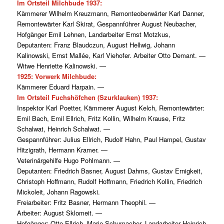
Im Ortsteil Milchbude 1937:
Kämmerer Wilhelm Kreuzmann, Remonteoberwärter Karl Danner,
Remontewärter Karl Skirat, Gespannführer August Neubacher,
Hofgänger Emil Lehnen, Landarbeiter Ernst Motzkus,
Deputanten: Franz Blaudczun, August Hellwig, Johann
Kalinowski, Ernst Mallée, Karl Viehofer. Arbeiter Otto Demant. —
Witwe Henriette Kalinowski. —
1925: Vorwerk Milchbude:
Kämmerer Eduard Harpain. —
I
m Ortsteil Fuchshöfchen (Szurklauken) 1937:
Inspektor Karl Poetter, Kämmerer August Kelch, Remontewärter:
Emil Bach, Emil Ellrich, Fritz Kollin, Wilhelm Krause, Fritz
Schalwat, Heinrich Schalwat. —
Gespannführer: Julius Ellrich, Rudolf Hahn, Paul Hampel, Gustav
Hitzigrath, Hermann Kramer. —
Veterinärgehilfe Hugo Pohlmann. —
Deputanten: Friedrich Basner, August Dahms, Gustav Ernigkeit,
Christoph Hoffmann, Rudolf Hoffmann, Friedrich Kollin, Friedrich
Mickoleit, Johann Ragowski.
Freiarbeiter: Fritz Basner, Hermann Theophil. —
Arbeiter: August Sklomeit. —
Hofgänger: Otto Ellrich, Marie Schumacher. Landarbeiter Heinrich