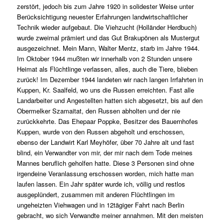
zerstört, jedoch bis zum Jahre 1920 in solidester Weise unter
Berücksichtigung neuester Erfahrungen landwirtschaftlicher
Technik wieder aufgebaut. Die Viehzucht (Holländer Herdbuch)
wurde zweimal prämiert und das Gut Brakupönen als Mustergut
ausgezeichnet. Mein Mann, Walter Mentz, starb im Jahre 1944.
Im Oktober 1944 mußten wir innerhalb von 2 Stunden unsere
Heimat als Flüchtlinge verlassen, alles, auch die Tiere, blieben
zurück! Im Dezember 1944 landeten wir nach langen Irrfahrten in
Kuppen, Kr. Saalfeld, wo uns die Russen erreichten. Fast alle
Landarbeiter und Angestellten hatten sich abgesetzt, bis auf den
Obermelker Szamaitat, den Russen abholten und der nie
zurückkehrte. Das Ehepaar Poppke, Besitzer des Bauernhofes
Kuppen, wurde von den Russen abgeholt und erschossen,
ebenso der Landwirt Karl Meyhöfer, über 70 Jahre alt und fast
blind, ein Verwandter von mir, der mir nach dem Tode meines
Mannes beruflich geholfen hatte. Diese 3 Personen sind ohne
irgendeine Veranlassung erschossen worden, mich hatte man
laufen lassen. Ein Jahr später wurde ich, völlig und restlos
ausgeplündert, zusammen mit anderen Flüchtlingen im
ungeheizten Viehwagen und in 12tägiger Fahrt nach Berlin
gebracht, wo sich Verwandte meiner annahmen. Mit den meisten