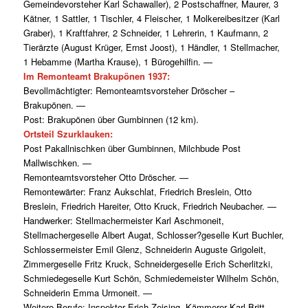
Gemeindevorsteher Karl Schawaller), 2 Postschaffner, Maurer, 3
Kätner, 1 Sattler, 1 Tischler, 4 Fleischer, 1 Molkereibesitzer (Karl
Graber), 1 Kraftfahrer, 2 Schneider, 1 Lehrerin, 1 Kaufmann, 2
Tierärzte (August Krüger, Ernst Joost), 1 Händler, 1 Stellmacher,
1 Hebamme (Martha Krause), 1 Bürogehilfin. —
Im Remonteamt Brakupönen 1937:
Bevollmächtigter: Remonteamtsvorsteher Dröscher –
Brakupönen. —
Post: Brakupönen über Gumbinnen (12 km).
Ortsteil Szurklauken:
Post Pakallnischken über Gumbinnen, Milchbude Post
Mallwischken. —
Remonteamtsvorsteher Otto Dröscher. —
Remontewärter: Franz Aukschlat, Friedrich Breslein, Otto
Breslein, Friedrich Hareiter, Otto Kruck, Friedrich Neubacher. —
Handwerker: Stellmachermeister Karl Aschmoneit,
Stellmachergeselle Albert Augat, Schlosser?geselle Kurt Buchler,
Schlossermeister Emil Glenz, Schneiderin Auguste Grigoleit,
Zimmergeselle Fritz Kruck, Schneidergeselle Erich Scherlitzki,
Schmiedegeselle Kurt Schön, Schmiedemeister Wilhelm Schön,
Schneiderin Emma Urmoneit. —
Weitere Berufe: Inspektor Erich Zeising, Kämmerer Karl Britt,