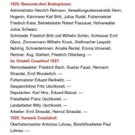
1925: Remonte-Amt Brakupönen:
Administrator Heinrich Reimann, Verwaltungsobersekretär Herrn.
Hugenin, Kämmerer Karl Britt, Julius Rudat, Futtermeister
Friedrich Kater, Betriebsleiter Robert Passauer, Hofverwalter
Julius Schwarz.
Schmiede: Friedrich Britt und Wilhelm Schön, Schlosser Emil
Glenz, Zimmermann Wilhelm Kruck, Stellmacher Leopold
Nehring, Schneiderinnen: Amalie Rentel, Emma Urmeneit,
Rentner: Aug. Stehlert, Friedrich Ottenberg. —
Im Ortsteil Cosehhof 1937:
Remontewärter: Friedrich Bach, Gustav Faust, Hermann
Strasdat, Emil Wunderlich. —
Futtermeister Eduard Renkwitz. —
Gespannführer Fritz Uschkoreit. —
Deputanten: Karl Hinz, Eduard Matzat. —
Freiarbeiter Franz Uschkoreit. —
Landarbeiter Willy Uschkoreit. —
Arbeiter: Emil Strasdat, Helmut Strasdat. —
1925: Vorwerk Coselshof:
Oberfuttermeister Antonius Luhnau, Bürohilfsarbeiter Paul
Luhnau. —