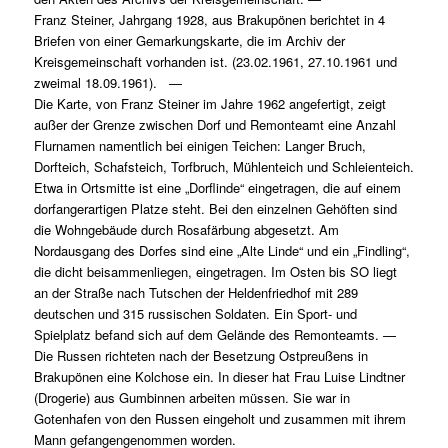
Franz Steiner, Jahrgang 1928, aus Brakupönen berichtet in 4
Briefen von einer Gemarkungskarte, die im Archiv der
Kreisgemeinschaft vorhanden ist. (23.02.1961, 27.10.1961 und
zweimal 18.09.1961). —
Die Karte, von Franz Steiner im Jahre 1962 angefertigt, zeigt
außer der Grenze zwischen Dorf und Remonteamt eine Anzahl
Flurnamen namentlich bei einigen Teichen: Langer Bruch,
Dorfteich, Schafsteich, Torfbruch, Mühlenteich und Schleienteich.
Etwa in Ortsmitte ist eine „Dorflinde“ eingetragen, die auf einem
dorfangerartigen Platze steht. Bei den einzelnen Gehöften sind
die Wohngebäude durch Rosafärbung abgesetzt. Am
Nordausgang des Dorfes sind eine „Alte Linde“ und ein „Findling“,
die dicht beisammenliegen, eingetragen. Im Osten bis SO liegt
an der Straße nach Tutschen der Heldenfriedhof mit 289
deutschen und 315 russischen Soldaten. Ein Sport- und
Spielplatz befand sich auf dem Gelände des Remonteamts. —
Die Russen richteten nach der Besetzung Ostpreußens in
Brakupönen eine Kolchose ein. In dieser hat Frau Luise Lindtner
(Drogerie) aus Gumbinnen arbeiten müssen. Sie war in
Gotenhafen von den Russen eingeholt und zusammen mit ihrem
Mann gefangengenommen worden.