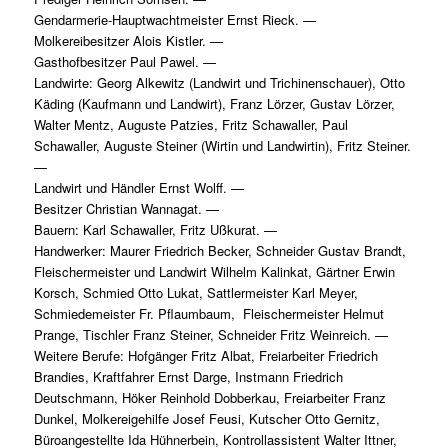
Gendarmerie-Hauptwachtmeister Ernst Rieck. —
Molkereibesitzer Alois Kistler. —
Gasthofbesitzer Paul Pawel. —
Landwirte: Georg Alkewitz (Landwirt und Trichinenschauer), Otto
Käding (Kaufmann und Landwirt), Franz Lörzer, Gustav Lörzer,
Walter Mentz, Auguste Patzies, Fritz Schawaller, Paul
Schawaller, Auguste Steiner (Wirtin und Landwirtin), Fritz Steiner.
—
Landwirt und Händler Ernst Wolff. —
Besitzer Christian Wannagat. —
Bauern: Karl Schawaller, Fritz Ußkurat. —
Handwerker: Maurer Friedrich Becker, Schneider Gustav Brandt,
Fleischermeister und Landwirt Wilhelm Kalinkat, Gärtner Erwin
Korsch, Schmied Otto Lukat, Sattlermeister Karl Meyer,
Schmiedemeister Fr. Pflaumbaum, Fleischermeister Helmut
Prange, Tischler Franz Steiner, Schneider Fritz Weinreich. —
Weitere Berufe: Hofgänger Fritz Albat, Freiarbeiter Friedrich
Brandies, Kraftfahrer Ernst Darge, Instmann Friedrich
Deutschmann, Höker Reinhold Dobberkau, Freiarbeiter Franz
Dunkel, Molkereigehilfe Josef Feusi, Kutscher Otto Gernitz,
Büroangestellte Ida Hühnerbein, Kontrollassistent Walter Ittner,