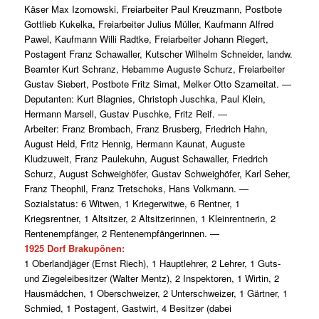
Käser Max Izomowski, Freiarbeiter Paul Kreuzmann, Postbote
Gottlieb Kukelka, Freiarbeiter Julius Müller, Kaufmann Alfred
Pawel, Kaufmann Willi Radtke, Freiarbeiter Johann Riegert,
Postagent Franz Schawaller, Kutscher Wilhelm Schneider, landw.
Beamter Kurt Schranz, Hebamme Auguste Schurz, Freiarbeiter
Gustav Siebert, Postbote Fritz Simat, Melker Otto Szameitat. —
Deputanten: Kurt Blagnies, Christoph Juschka, Paul Klein,
Hermann Marsell, Gustav Puschke, Fritz Reif. —
Arbeiter: Franz Brombach, Franz Brusberg, Friedrich Hahn,
August Held, Fritz Hennig, Hermann Kaunat, Auguste
Kludzuweit, Franz Paulekuhn, August Schawaller, Friedrich
Schurz, August Schweighöfer, Gustav Schweighöfer, Karl Seher,
Franz Theophil, Franz Tretschoks, Hans Volkmann. —
Sozialstatus: 6 Witwen, 1 Kriegerwitwe, 6 Rentner, 1
Kriegsrentner, 1 Altsitzer, 2 Altsitzerinnen, 1 Kleinrentnerin, 2
Rentenempfänger, 2 Rentenempfängerinnen. —
1925 Dorf Brakupönen:
1 Oberlandjäger (Ernst Riech), 1 Hauptlehrer, 2 Lehrer, 1 Guts-
und Ziegeleibesitzer (Walter Mentz), 2 Inspektoren, 1 Wirtin, 2
Hausmädchen, 1 Oberschweizer, 2 Unterschweizer, 1 Gärtner, 1
Schmied, 1 Postagent, Gastwirt, 4 Besitzer (dabei