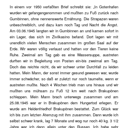
In einem vor 1950 verfaßten Brief schreibt sie:
„In Gotenhafen
wurden wir gefangengenommen und mußten zu Fuß zurück nach
Gumbinnen, ohne nennenswerte Ernährung. Die Strapazen waren
unbeschreiblich, und dazu kam noch Tag und Nacht die Angst.
Am 03.06.1945 langten wir in Gumbinnen an und kamen sofort in
ein Lager, das sich im Zivilkasino befand. Dort lagen wir mit
unendlich vielen Menschen zusammen im großen Saal auf der
Erde. Wir waren völlig verlaust und hatten vor den Tieren keine
Ruhe. Zweimal am Tag gab es eine Wassersuppe, austreten
durften wir in Begleitung von Posten ein-bis zweimal am Tag.
Doch das reichte nicht, da wir schwer unter Durchfall zu leiden
hatten. Mein Mann, der sonst immer gesund gewesen war, wurde
immer schwächer, so daß er zuletzt nur noch taumelte, wenn er
austreten mußte. Nach 4 Wochen trieb man uns hinaus und wir
mußten uns mühsam zu Fuß 12 km weit nach Brakupönen
schleppen. Mein Mann brach unterwegs zusammen und am
25.08.1945 war er in Brakupönen dem Hungertod erlegen. Er
wurde am Heldenfriedhof Brakupönen bestattet. Zum Glück war
ich bis zum letzten Atemzug mit ihm zusammen. Dann wurde ich
selbst schwer krank, lag 7 Monate und wog nur noch 40 kg. 3 1/2
Jahre war ich dann allein unter den Russen. Ich habe sehr