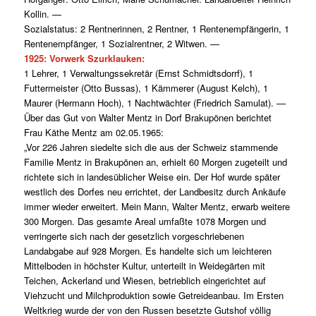
Kollin. —
Sozialstatus: 2 Rentnerinnen, 2 Rentner, 1 Rentenempfängerin, 1
Rentenempfänger, 1 Sozialrentner, 2 Witwen. —
1925: Vorwerk Szurklauken:
1 Lehrer, 1 Verwaltungssekretär (Ernst Schmidtsdorrf), 1
Futtermeister (Otto Bussas), 1 Kämmerer (August Kelch), 1
Maurer (Hermann Hoch), 1 Nachtwächter (Friedrich Samulat). —
Über das Gut von Walter Mentz in Dorf Brakupönen berichtet
Frau Käthe Mentz am 02.05.1965:
„Vor 226 Jahren siedelte sich die aus der Schweiz stammende
Familie Mentz in Brakupönen an, erhielt 60 Morgen zugeteilt und
richtete sich in landesüblicher Weise ein. Der Hof wurde später
westlich des Dorfes neu errichtet, der Landbesitz durch Ankäufe
immer wieder erweitert. Mein Mann, Walter Mentz, erwarb weitere
300 Morgen. Das gesamte Areal umfaßte 1078 Morgen und
verringerte sich nach der gesetzlich vorgeschriebenen
Landabgabe auf 928 Morgen. Es handelte sich um leichteren
Mittelboden in höchster Kultur, unterteilt in Weidegärten mit
Teichen, Ackerland und Wiesen, betrieblich eingerichtet auf
Viehzucht und Milchproduktion sowie Getreideanbau. Im Ersten
Weltkrieg wurde der von den Russen besetzte Gutshof völlig