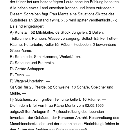
der früher bei uns beschäftigten Leute habe ich Fühlung behalten.
Alle haben etwas Land erwerben können und leben zufrieden.“
Diesem Schreiben fügt Frau Mentz eine Situations-Skizze des
Gutshofes an (Zustand 1944). >>> wird später veröffentlicht<<<
Es sind eingetragen:
A) Kuhstall: 52 Milchkühe, 63 Stück Jungvieh, 2 Bullen.
Tiefbrunnen, Pumpen, Wasserversorgung, Selbst-Tränke, Futter-
Räume, Futterbahn, Keller für Rüben, Heuboden, 2 bewohnbare
Giebelräume. —
B) Schmiede, Schirrkammer, Werkstätten. —
C) Scheune und Futtersilo. —
D) Geräte-Schuppen. —
E) Teich. —
F) Wagen-Unterfahrt. —
G) Stall für 25 Pferde, 52 Schweine, 10 Schafe, Speicher und
Mühle. —
H) Gutshaus, zum großen Teil unterkellert, 16 Räume. —
Die in dem Brief von Frau Käthe Mentz vom 02.05.1965
aufgezählten Anlagen 5—7 (Beschreibung des lebenden
Inventars, der Gebäude, der Personen-Anzahl. Beschreibung des
Maschinenbestandes und der maschinellen Einrichtung) fehlen in
den Akten des Archivs der Kreisgemeinschaft. —