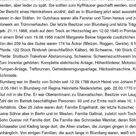
werden, aber leider zu spät. Sie sollten zum Kyffhäuser geschafft werden, sind
Der Bericht eines Heimkehrers erzählt, daß es in Blumberg jetzt wüst aussie
waren in den Ställen. Im Gutshaus waren alle Fenster und Türen heraus und z
Vorwerk ein Trümmerhaufen. Der letzte Besitzer von Blumberg und letzte Tr
geb. 21.11.1868, starb auf dem Treck an Herzschlag am 12.02.1945 in Pomlau
In einem Brief vom 19.08.1956 macht Margarete Below folgende zusätzlichen
Von den 239 ha des Gutes waren 174 ha Äcker (Weizen, Roggen, Gerste), 6 h
Pferde, 122 Stück Rindvieh (einschließlich Kälber), 96 Schweine, 190 Stück G
Pferde: Stutbuch Trakehner Abstammung, Schweine: Schweinezuchtverein Ins
Zum Inventar gehörten: Komplette elektrische Anlage, Höhenförderer, Motor
Pumpen-Anlage, Tiefbrunnen, Getreidereinigungsanlage, Häckselmaschine, K
Schmiede.
Blumberg war im Besitz von Schön seit 12.09.1788 durch Heirat von Johann Fr
12.05.1841 in Blumberg mit Regina Heinriette Niederstetter, geb. 25.03.1770 
Gut mit in die Ehe. Er war Oberamtmann zu Stannaitschen, Besitzer von Lau
Zahl der im Betrieb beschäftigten Personen: 33 und zur Ernte noch etwa 10, 1
Verhältnis. Über 25 Jahre waren dort: Familie Engelhardt, der letzte Kutscher,
seine Söhne aber in Berlin und im Westen. Familie Gallinat, zuletzt noch Toch
Sohn Gustav mit Familie dort. Die Familie des Schmiedes Warstat, deren Söh
Schawaller und Käding lange dort; die Alten starben, die Jungen gingen in 
anhänglich. Von einigen Familien, die auch lange in Blumberg waren, weiß ich a