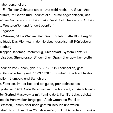
 aber verschollen.
ht. Ein Teil der Gebäude stand 1948 wohl noch, 100 Stück Vieh
erstört, im Garten und Friedhof alle Bäume abgeschlagen, das
äger des Namens von Schön, mein Onkel Karl Theodor von Schön,
, Westpreußen und ist dort beerdigt.“ —
 Angaben:
a Wiesen, 51 ha Weiden. Kein Wald. Zuletzt hatte Blumberg 38
eflügel. Das Vieh war in der Herdbuchgesellschaft Königsberg,
terburg.
schlepper Hanomag, Motorpflug, Dreschsatz System Lanz 60,
reissäge, Strohpresse, Bindemäher, Grasmäher usw. komplette
iedrich von Schön, geb. 15.05.1767 in Loebegallen, gest.
in Stannaitschen, gest. 15.03.1838 in Blumberg. Sie brachte das
gallen, Blumberg und Samohlen.
5 Familien. Immer bestand ein gutes, patriarchalisches
 gestorben 1952. Sein Vater war auch schon dort, so viel ich weiß,
ter Gertrud Masekowitz mit Familie dort. Familie Eske, zuletzt
ne als Handwerker fortgingen. Auch waren die Familien
den Westen, kamen aber noch gern zu Besuch und waren
ber nicht, ob es über 25 Jahre waren, z. B. (bis zuletzt) Familie