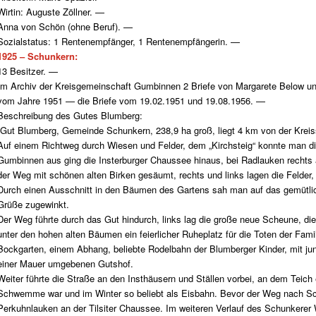
Wirtin: Auguste Zöllner. —
Anna von Schön (ohne Beruf). —
Sozialstatus: 1 Rentenempfänger, 1 Rentenempfängerin. —
1925 – Schunkern:
13 Besitzer. —
Im Archiv der Kreisgemeinschaft Gumbinnen
2 Briefe von Margarete Below u
vom Jahre 1951
— die Briefe vom 19.02.1951 und 19.08.1956. —
Beschreibung des Gutes Blumberg:
Gut Blumberg, Gemeinde Schunkern, 238,9 ha groß, liegt 4 km von der Kreis
Auf einem Richtweg durch Wiesen und Felder, dem „Kirchsteig“ konnte man die
Gumbinnen aus ging die Insterburger Chaussee hinaus, bei Radlauken rechts
der Weg mit schönen alten Birken gesäumt, rechts und links lagen die Felder, 
Durch einen Ausschnitt in den Bäumen des Gartens sah man auf das gemütlic
Grüße zugewinkt.
Der Weg führte durch das Gut hindurch, links lag die große neue Scheune, di
unter den hohen alten Bäumen ein feierlicher Ruheplatz für die Toten der Fa
Bockgarten, einem Abhang, beliebte Rodelbahn der Blumberger Kinder, mit ju
einer Mauer umgebenen Gutshof.
Weiter führte die Straße an den Insthäusern und Ställen vorbei, an dem Teich
Schwemme war und im Winter so beliebt als Eisbahn. Bevor der Weg nach Sch
Perkuhnlauken an der Tilsiter Chaussee. Im weiteren Verlauf des Schunker