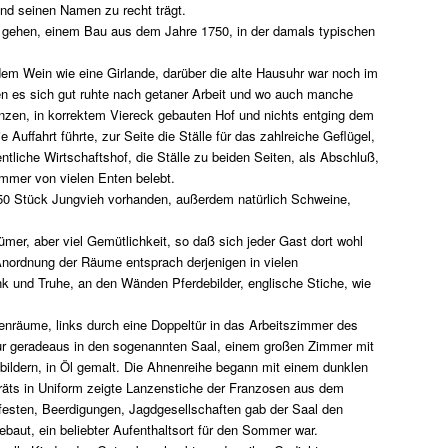
und seinen Namen zu recht trägt.
 gehen, einem Bau aus dem Jahre 1750, in der damals typischen
em Wein wie eine Girlande, darüber die alte Hausuhr war noch im
en es sich gut ruhte nach getaner Arbeit und wo auch manche
nzen, in korrektem Viereck gebauten Hof und nichts entging dem
ffahrt führte, zur Seite die Ställe für das zahlreiche Geflügel,
tliche Wirtschaftshof, die Ställe zu beiden Seiten, als Abschluß,
mmer von vielen Enten belebt.
 50 Stück Jungvieh vorhanden, außerdem natürlich Schweine,
mer, aber viel Gemütlichkeit, so daß sich jeder Gast dort wohl
 Anordnung der Räume entsprach derjenigen in vielen
 und Truhe, an den Wänden Pferdebilder, englische Stiche, wie
nräume, links durch eine Doppeltür in das Arbeitszimmer des
lur geradeaus in den sogenannten Saal, einem großen Zimmer mit
ildern, in Öl gemalt. Die Ahnenreihe begann mit einem dunklen
räts in Uniform zeigte Lanzenstiche der Franzosen aus dem
festen, Beerdigungen, Jagdgesellschaften gab der Saal den
ebaut, ein beliebter Aufenthaltsort für den Sommer war.