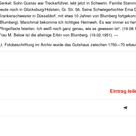
Senkel: Sohn Gustav war Treckerführer, lebt jetzt in Schwerin. Familie Stamm
heute noch in Glücksburg/Holstein, Gr. Str. 56. Seine Schwiegertochter Erna Di
Krankenschwester in Düsseldorf, mit etwa 10 Jahren von Blumberg fortgekomm
(Blumberg). Manchmal bekomme ich richtiges Heimweh. Es war immer so herrl
Pfingstfeste feierten. Ich weiß noch ganz genau, wie es gewesen ist“
. (19.08
Frau M. Below ist die alleinige Erbin von Blumberg. (19.02.1951). —
Lt. Fotobeschriftung im Archiv wurde das Gutshaus zwischen 1750—70 erbau
Eintrag tei