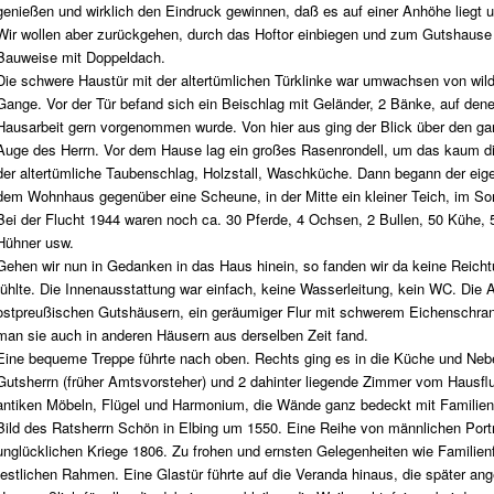
genießen und wirklich den Eindruck gewinnen, daß es auf einer Anhöhe liegt 
Wir wollen aber zurückgehen, durch das Hoftor einbiegen und zum Gutshause
Bauweise mit Doppeldach.
Die schwere Haustür mit der altertümlichen Türklinke war umwachsen von wild
Gange. Vor der Tür befand sich ein Beischlag mit Geländer, 2 Bänke, auf den
Hausarbeit gern vorgenommen wurde. Von hier aus ging der Blick über den ga
Auge des Herrn. Vor dem Hause lag ein großes Rasenrondell, um das kaum die Au
der altertümliche Taubenschlag, Holzstall, Waschküche. Dann begann der eigen
dem Wohnhaus gegenüber eine Scheune, in der Mitte ein kleiner Teich, im So
Bei der Flucht 1944 waren noch ca. 30 Pferde, 4 Ochsen, 2 Bullen, 50 Kühe,
Hühner usw.
Gehen wir nun in Gedanken in das Haus hinein, so fanden wir da keine Reichtü
fühlte. Die Innenausstattung war einfach, keine Wasserleitung, kein WC. Die
ostpreußischen Gutshäusern, ein geräumiger Flur mit schwerem Eichenschrank
man sie auch in anderen Häusern aus derselben Zeit fand.
Eine bequeme Treppe führte nach oben. Rechts ging es in die Küche und Nebe
Gutsherrn (früher Amtsvorsteher) und 2 dahinter liegende Zimmer vom Hausf
antiken Möbeln, Flügel und Harmonium, die Wände ganz bedeckt mit Familienb
Bild des Ratsherrn Schön in Elbing um 1550. Eine Reihe von männlichen Port
unglücklichen Kriege 1806. Zu frohen und ernsten Gelegenheiten wie Familien
festlichen Rahmen. Eine Glastür führte auf die Veranda hinaus, die später ang