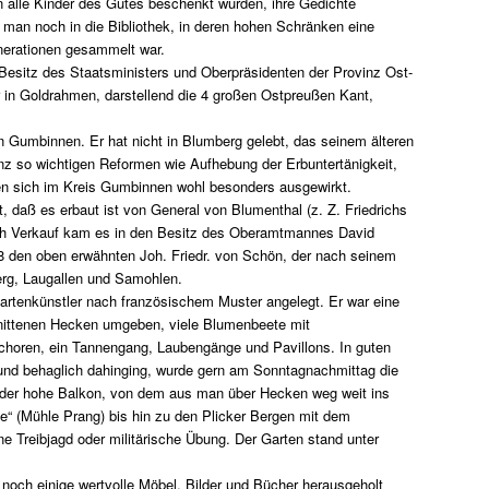
en alle Kinder des Gutes beschenkt wurden, ihre Gedichte
man noch in die Bibliothek, in deren hohen Schränken eine
enerationen gesammelt war.
Besitz des Staatsministers und Oberpräsidenten der Provinz Ost-
 in Goldrahmen, darstellend die 4 großen Ostpreußen Kant,
 Gumbinnen. Er hat nicht in Blumberg gelebt, das seinem älteren
nz so wichtigen Reformen wie Aufhebung der Erbuntertänigkeit,
n sich im Kreis Gumbinnen wohl besonders ausgewirkt.
daß es erbaut ist von General von Blumenthal (z. Z. Friedrichs
h Verkauf kam es in den Besitz des Oberamtmannes David
88 den oben erwähnten Joh. Friedr. von Schön, der nach seinem
rg, Laugallen und Samohlen.
artenkünstler nach französischem Muster angelegt. Er war eine
hnittenen Hecken umgeben, viele Blumenbeete mit
horen, ein Tannengang, Laubengänge und Pavillons. In guten
 und behaglich dahinging, wurde gern am Sonntagnachmittag die
 der hohe Balkon, von dem aus man über Hecken weg weit ins
e“ (Mühle Prang) bis hin zu den Plicker Bergen mit dem
e Treibjagd oder militärische Übung. Der Garten stand unter
ch einige wertvolle Möbel, Bilder und Bücher herausgeholt