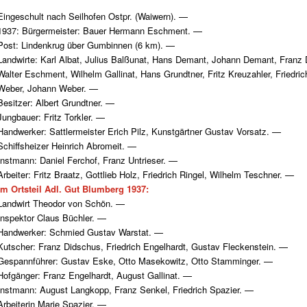
Eingeschult nach Seilhofen Ostpr. (Waiwern). —
1937: Bürgermeister: Bauer Hermann Eschment. —
Post: Lindenkrug über Gumbinnen (6 km). —
Landwirte: Karl Albat, Julius Balßunat, Hans Demant, Johann Demant, Franz
Walter Eschment, Wilhelm Gallinat, Hans Grundtner, Fritz Kreuzahler, Friedric
Weber, Johann Weber. —
Besitzer: Albert Grundtner. —
Jungbauer: Fritz Torkler. —
Handwerker: Sattlermeister Erich Pilz, Kunstgärtner Gustav Vorsatz. —
Schiffsheizer Heinrich Abromeit. —
Instmann: Daniel Ferchof, Franz Untrieser. —
Arbeiter: Fritz Braatz, Gottlieb Holz, Friedrich Ringel, Wilhelm Teschner. —
Im Ortsteil Adl.
Gut
Blumberg 1937:
Landwirt Theodor von Schön. —
Inspektor Claus Büchler. —
Handwerker: Schmied Gustav Warstat. —
Kutscher: Franz Didschus, Friedrich Engelhardt, Gustav Fleckenstein. —
Gespannführer: Gustav Eske, Otto Masekowitz, Otto Stamminger. —
Hofgänger: Franz Engelhardt, August Gallinat. —
Instmann: August Langkopp, Franz Senkel, Friedrich Spazier. —
Arbeiterin Marie Spazier. —