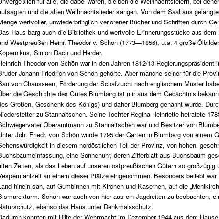
Unvergeßlich für alle, die dabei waren, bleiben die Weihnachtsfeiern, bei den
aufsagten und die alten Weihnachtslieder sangen. Von dem Saal aus gelangte 
Menge wertvoller, unwiederbringlich verlorener Bücher und Schriften durch G
Das Haus barg auch die Bibliothek und wertvolle Erinnerungsstücke aus dem 
und Westpreußen Heinr. Theodor v. Schön (1773—1856), u.a. 4 große Ölbilder
Kopernikus, Simon Dach und Herder.
Heinrich Theodor von Schön war in den Jahren 1812/13 Regierungspräsident in
Bruder Johann Friedrich von Schön gehörte. Aber manche seiner für die Provi
Bau von Chausseen, Förderung der Schafzucht nach englischem Muster habe
Über die Geschichte des Gutes Blumberg ist mir aus dem Gedächtnis bekannt, 
des Großen, Geschenk des Königs) und daher Blumberg genannt wurde. Durc
Niederstetter zu Stannaitschen. Seine Tochter Regina Heinriette heiratete 17
Schwiegervater Oberamtmann zu Stannaitschen war und Besitzer von Blumbe
Unter Joh. Friedr. von Schön wurde 1795 der Garten in Blumberg von einem G
Sehenswürdigkeit in diesem nordöstlichen Teil der Provinz, von hohen, gesc
Buchsbaumeinfassung, eine Sonnenuhr, deren Zifferblatt aus Buchsbaum gesc
alten Zeiten, als das Leben auf unseren ostpreußischen Gütern so großzügig
Vespermahlzeit an einem dieser Plätze eingenommen. Besonders beliebt war
Land hinein sah, auf Gumbinnen mit Kirchen und Kasernen, auf die „Mehlkirch
Bismarckturm. Schön war auch von hier aus ein Jagdreiten zu beobachten, ein
Naturschutz, ebenso das Haus unter Denkmalsschutz.
Dadurch konnten mit Hilfe der Wehrmacht im Dezember 1944 aus dem Hause no