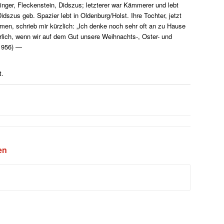
inger, Fleckenstein, Didszus; letzterer war Kämmerer und lebt
dszus geb. Spazier lebt in Oldenburg/Holst. Ihre Tochter, jetzt
en, schrieb mir kürzlich: „Ich denke noch sehr oft an zu Hause
ich, wenn wir auf dem Gut unsere Weihnachts-, Oster- und
.1956) —
t.
len